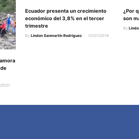
Ecuador presenta un crecimiento
¿Por q
económico del 3,8% en el tercer
son m
trimestre
By
Lindo
By
Lindon Sanmartín Rodríguez
02/01/2018
Zamora
rde
/2021