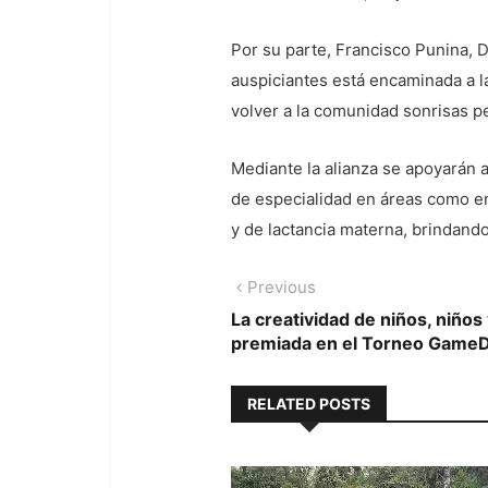
Por su parte, Francisco Punina, 
auspiciantes está encaminada a l
volver a la comunidad sonrisas p
Mediante la alianza se apoyarán a
de especialidad en áreas como en
y de lactancia materna, brindando
Navegación
Previous
Previous
post:
La creatividad de niños, niños
de
premiada en el Torneo Game
entradas
RELATED POSTS