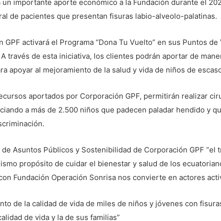
á un importante aporte económico a la Fundación durante el 20
gral de pacientes que presentan fisuras labio-alveolo-palatinas.
n GPF activará el Programa “Dona Tu Vuelto” en sus Puntos de 
. A través de esta iniciativa, los clientes podrán aportar de man
ra apoyar al mejoramiento de la salud y vida de niños de esca
cursos aportados por Corporación GPF, permitirán realizar ciru
iciando a más de 2.500 niños que padecen paladar hendido y que
scriminación.
 de Asuntos Públicos y Sostenibilidad de Corporación GPF “el t
ismo propósito de cuidar el bienestar y salud de los ecuatoria
a con Fundación Operación Sonrisa nos convierte en actores act
to de la calidad de vida de miles de niños y jóvenes con fisuras
alidad de vida y la de sus familias”