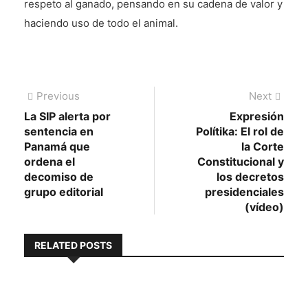
respeto al ganado, pensando en su cadena de valor y
haciendo uso de todo el animal.
Navegación
Previous
Next
Previous
Next
post:
post:
La SIP alerta por
Expresión
de
sentencia en
Polítika: El rol de
entradas
Panamá que
la Corte
ordena el
Constitucional y
decomiso de
los decretos
grupo editorial
presidenciales
(vídeo)
RELATED POSTS