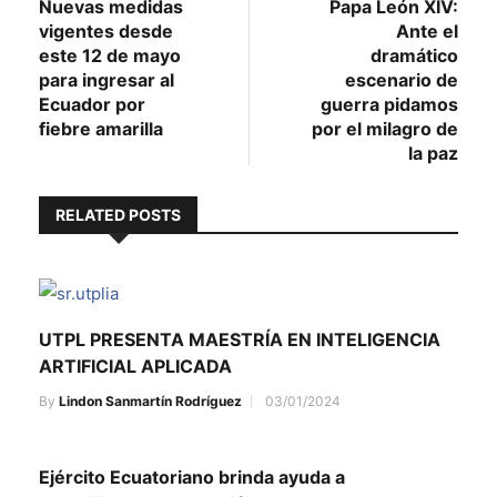
post:
post:
Nuevas medidas
Papa León XIV:
de
vigentes desde
Ante el
entradas
este 12 de mayo
dramático
para ingresar al
escenario de
Ecuador por
guerra pidamos
fiebre amarilla
por el milagro de
la paz
RELATED POSTS
UTPL PRESENTA MAESTRÍA EN INTELIGENCIA
ARTIFICIAL APLICADA
By
Lindon Sanmartín Rodríguez
03/01/2024
Ejército Ecuatoriano brinda ayuda a