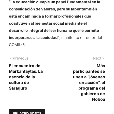
“La educación cumple un papel fundamental en la
consolidación de valores, pero su labor también
está encaminada a formar profesionales que
coadyuven al bienestar social mediante el
desarrollo integral del ser humano que le permite
incorporarse a la sociedad”
, manifestó el rector del
COMIL-5.
Navegación
Previous
Next
Previous
Next
post:
post:
El encuentro de
Más
de
Markantaytas. La
participantes se
entradas
esencia de la
unen a “jóvenes
cultura de
en acción”, el
Saraguro
programa del
gobierno de
Noboa
RELATED POSTS