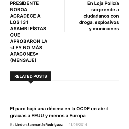
post:
post:
PRESIDENTE
En Loja Policía
de
NOBOA
sorprende a
entradas
AGRADECE A
ciudadanos con
LOS 131
droga, explosivos
ASAMBLEÍSTAS
y municiones
QUE
APROBARON LA
«LEY NO MÁS
APAGONES»
(MENSAJE)
RELATED POSTS
El paro bajó una décima en la OCDE en abril
gracias a EEUU y menos a Europa
By
Lindon Sanmartín Rodríguez
11/06/2014