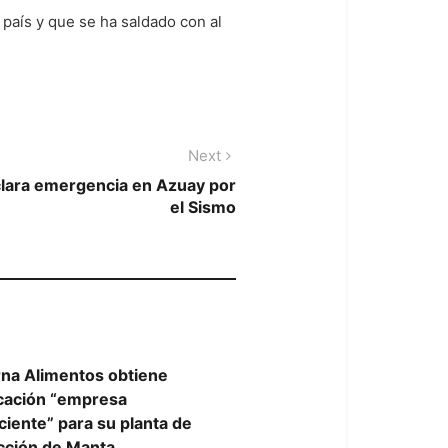
país y que se ha saldado con al
Next
Next
post:
clara emergencia en Azuay por
el Sismo
na Alimentos obtiene
icación “empresa
ciente” para su planta de
cción de Manta