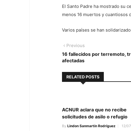
El Santo Padre ha mostrado su ce
menos 16 muertos y cuantiosos d
Varios países se han solidarizado
Navegación
Previous
Previous
post:
16 fallecidos por terremoto, t
de
afectadas
entradas
RELATED POSTS
ACNUR aclara que no recibe
solicitudes de asilo o refugio
By
Lindon Sanmartín Rodríguez
12/07