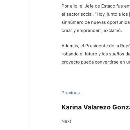
Por ello, el Jefe de Estado fue en
el sector social. “Hoy, junto a l
sinnúmero de nuevas oportunidade
crear y emprender”, exclamó.
Además, el Presidente de la Repú
robando el futuro y los sueños d
proyecto pueda convertirse en una
Navegación
Previous
Previous
post:
de
Karina Valarezo Gon
entradas
Next
Next
post: