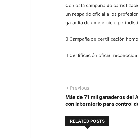
Con esta campaña de carnetizaci
un respaldo oficial a los profesio
garantía de un ejercicio periodíst
 Campaña de certificación homo
 Certificación oficial reconocida
Navegación
Previous
Previous
post:
Más de 71 mil ganaderos del 
de
con laboratorio para control d
entradas
RELATED POSTS