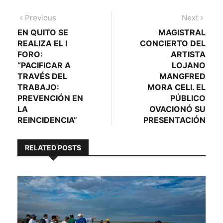
Navegación
Previous
Next
Previous
Next
post:
post:
EN QUITO SE
MAGISTRAL
de
REALIZA EL I
CONCIERTO DEL
entradas
FORO:
ARTISTA
“PACIFICAR A
LOJANO
TRAVÉS DEL
MANGFRED
TRABAJO:
MORA CELI. EL
PREVENCIÓN EN
PÚBLICO
LA
OVACIONÓ SU
REINCIDENCIA”
PRESENTACIÓN
RELATED POSTS