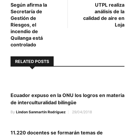
post:
post:
Según afirma la
UTPL realiza
de
Secretaría de
análisis de la
entradas
Gestión de
calidad de aire en
Riesgos, el
Loja
incendio de
Quilanga está
controlado
RELATED POSTS
Ecuador expuso en la ONU los logros en materia
de interculturalidad bilingüe
By
Lindon Sanmartín Rodríguez
29/04/2018
11.220 docentes se formarán temas de