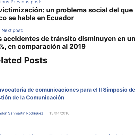
ious
Previous post:
victimización: un problema social del que
co se habla en Ecuador
t
Next post:
s accidentes de tránsito disminuyen en u
%, en comparación al 2019
lated Posts
vocatoria de comunicaciones para el II Simposio d
tión de la Comunicación
ndon Sanmartín Rodríguez
13/04/2016