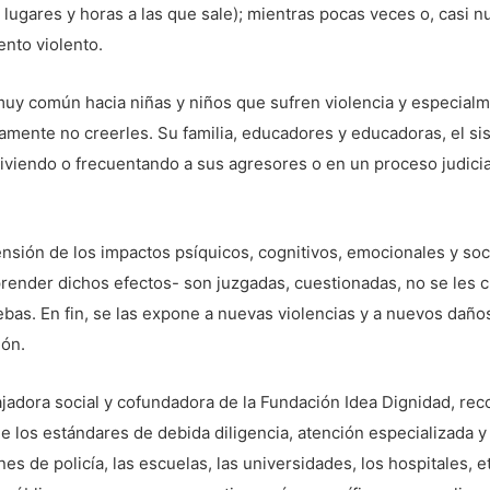
lugares y horas a las que sale); mientras pocas veces o, casi 
nto violento.
muy común hacia niñas y niños que sufren violencia y especialm
amente no creerles. Su familia, educadores y educadoras, el si
viviendo o frecuentando a sus agresores o en un proceso judicia
sión de los impactos psíquicos, cognitivos, emocionales y socia
mprender dichos efectos- son juzgadas, cuestionadas, no se les 
ebas. En fin, se las expone a nuevas violencias y a nuevos daño
ión.
ajadora social y cofundadora de la Fundación Idea Dignidad, re
e los estándares de debida diligencia, atención especializada y
es de policía, las escuelas, las universidades, los hospitales, 