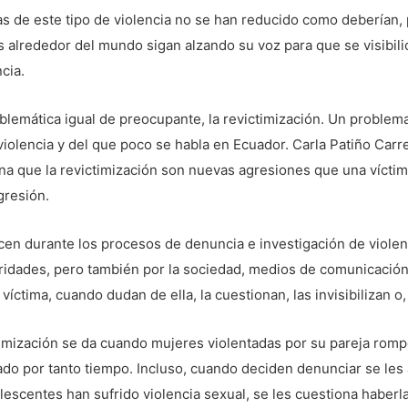
ras de este tipo de violencia no se han reducido como deberían, 
 alrededor del mundo sigan alzando su voz para que se visibili
cia.
oblemática igual de preocupante, la revictimización. Un proble
 violencia y del que poco se habla en Ecuador. Carla Patiño Car
a que la revictimización son nuevas agresiones que una víctima
gresión.
en durante los procesos de denuncia e investigación de viole
oridades, pero también por la sociedad, medios de comunicació
 víctima, cuando dudan de ella, la cuestionan, las invisibilizan o
ización se da cuando mujeres violentadas por su pareja rompen 
lado por tanto tiempo. Incluso, cuando deciden denunciar se les
lescentes han sufrido violencia sexual, se les cuestiona haber