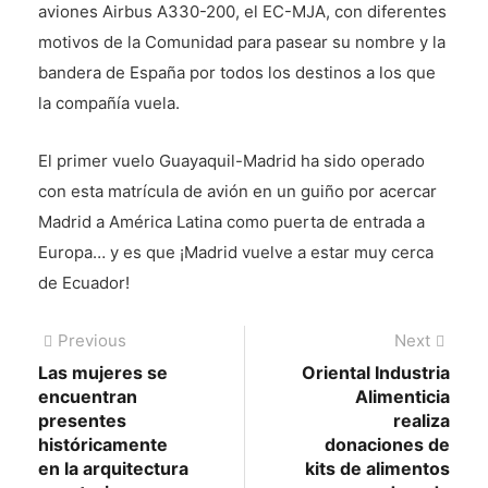
aviones Airbus A330-200, el EC-MJA, con diferentes
motivos de la Comunidad para pasear su nombre y la
bandera de España por todos los destinos a los que
la compañía vuela.
El primer vuelo Guayaquil-Madrid ha sido operado
con esta matrícula de avión en un guiño por acercar
Madrid a América Latina como puerta de entrada a
Europa… y es que ¡Madrid vuelve a estar muy cerca
de Ecuador!
Navegación
Previous
Next
Previous
Next
post:
post:
Las mujeres se
Oriental Industria
de
encuentran
Alimenticia
entradas
presentes
realiza
históricamente
donaciones de
en la arquitectura
kits de alimentos