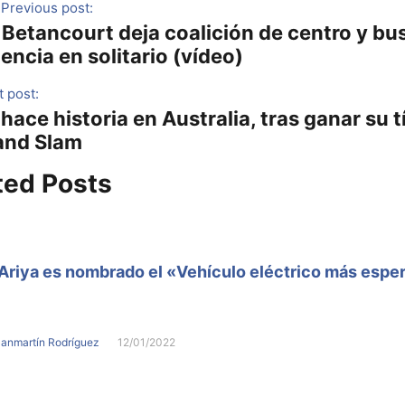
Previous post:
 Betancourt deja coalición de centro y bu
encia en solitario (vídeo)
 post:
hace historia en Australia, tras ganar su t
and Slam
ted Posts
Ariya es nombrado el «Vehículo eléctrico más espe
Sanmartín Rodríguez
12/01/2022