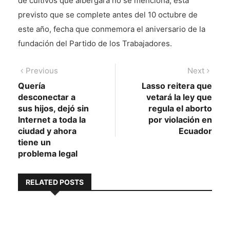
de cultivos que albergará no se menciona, está
previsto que se complete antes del 10 octubre de
este año, fecha que conmemora el aniversario de la
fundación del Partido de los Trabajadores.
Navegación
Previous
Next
Previous
Next
post:
post:
Quería
Lasso reitera que
de
desconectar a
vetará la ley que
entradas
sus hijos, dejó sin
regula el aborto
Internet a toda la
por violación en
ciudad y ahora
Ecuador
tiene un
problema legal
RELATED POSTS