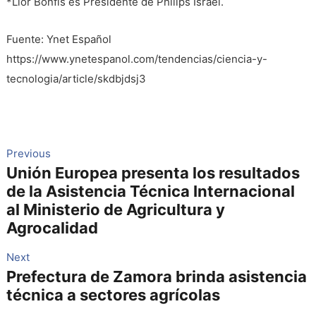
*Lior Bonfis es Presidente de Philips Israel.
Fuente: Ynet Español
https://www.ynetespanol.com/tendencias/ciencia-y-
tecnologia/article/skdbjdsj3
Navegación
Previous
Previous
Unión Europea presenta los resultados
post:
de
de la Asistencia Técnica Internacional
entradas
al Ministerio de Agricultura y
Agrocalidad
Next
Next
Prefectura de Zamora brinda asistencia
post:
técnica a sectores agrícolas