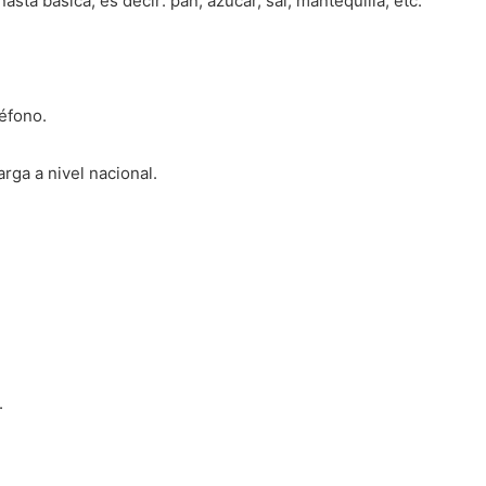
asta básica; es decir: pan, azúcar, sal, mantequilla, etc.
léfono.
rga a nivel nacional.
.