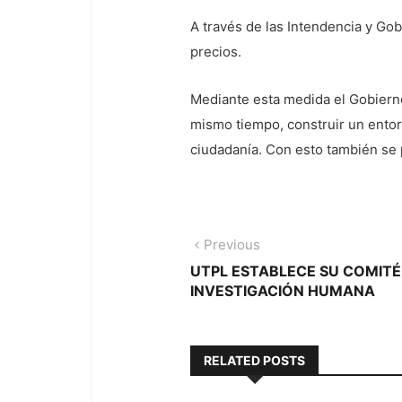
A través de las Intendencia y Go
precios.
Mediante esta medida el Gobierno 
mismo tiempo, construir un entorn
ciudadanía. Con esto también se p
Navegación
Previous
Previous
post:
UTPL ESTABLECE SU COMITÉ
de
INVESTIGACIÓN HUMANA
entradas
RELATED POSTS