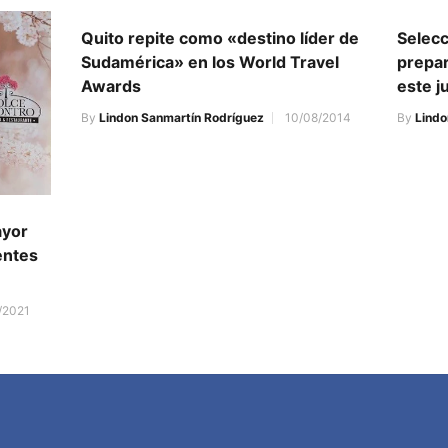
Quito repite como «destino líder de
Selecc
Sudamérica» en los World Travel
prepar
Awards
este j
By
Lindon Sanmartín Rodríguez
10/08/2014
By
Lindo
ayor
entes
/2021