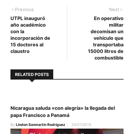
Navegación
Previous
Next
Previous
Next
post:
post:
UTPL inauguró
En operativo
de
año académico
militar
entradas
con la
decomisan un
incorporación de
vehículo que
15 doctores al
transportaba
claustro
15000 litros de
combustible
RELATED POSTS
Nicaragua saluda «con alegría» la llegada del
papa Francisco a Panamá
By
Lindon Sanmartín Rodríguez
24/01/2019