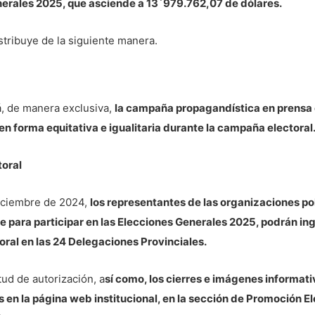
enerales 2025, que asciende a 13´979.762,07 de dólares.
stribuye de la siguiente manera.
, de manera exclusiva,
la campaña propagandística en prensa es
 en forma equitativa e igualitaria durante la campaña electoral
toral
iciembre de 2024,
los representantes de las organizaciones pol
e para participar en las Elecciones Generales 2025, podrán ing
oral en las 24 Delegaciones Provinciales.
tud de autorización, a
sí como, los cierres e imágenes informat
 en la página web institucional, en la sección de Promoción Ele