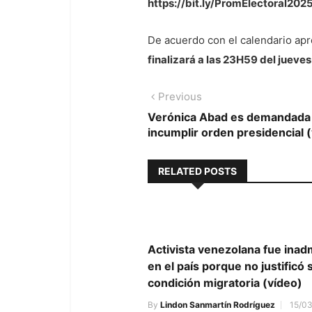
https://bit.ly/PromElectoral2025
De acuerdo con el calendario apr
finalizará a las 23H59 del jueve
Navegación
Previous
Previous
post:
Verónica Abad es demandada an
de
incumplir orden presidencial 
entradas
RELATED POSTS
Activista venezolana fue inad
en el país porque no justificó 
condición migratoria (vídeo)
By
Lindon Sanmartín Rodríguez
15/0