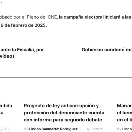
.
obado por el Pleno del CNE,
la campaña electoral iniciará a la
s 6 de febrero de 2025.
te la Fiscalía, por
Gobierno condonó más
(vídeo)
mitida
Proyecto de ley anticorrupción y
Marian
su
protección del denunciante cuenta
el tie
con informe para segundo debate
en el 
3/2017
By
Lindon Sanmartín Rodríguez
13/05/2019
By
Lindo