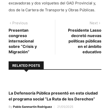
excavadoras y dos volquetes del GAD Provincial y,
dos de la Cartera de Transporte y Obras Públicas.
Navegación
Previous
Next
Previous
Next
post:
post:
Presentan
Presidente Lasso
de
congreso
decretó nuevas
entradas
internacional
políticas públicas
sobre “Crisis y
en el ámbito
Migración”
educativo
RELATED POSTS
La Defensoría Pública presentó en esta ciudad
el programa social “La Ruta de los Derechos”
By
Pablo Sanmartin Rodriguez
21/05/2025