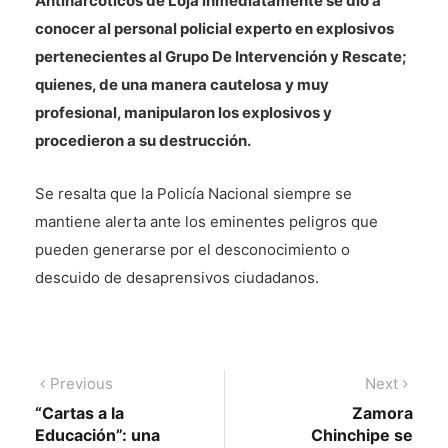
Antinarcóticos de Loja inmediatamente se dio a
conocer al personal policial experto en explosivos
pertenecientes al Grupo De Intervención y Rescate;
quienes, de una manera cautelosa y muy
profesional, manipularon los explosivos y
procedieron a su destrucción.
Se resalta que la Policía Nacional siempre se
mantiene alerta ante los eminentes peligros que
pueden generarse por el desconocimiento o
descuido de desaprensivos ciudadanos.
Navegación
Previous
Next
Previous
Next
post:
post:
“Cartas a la
Zamora
de
Educación”: una
Chinchipe se