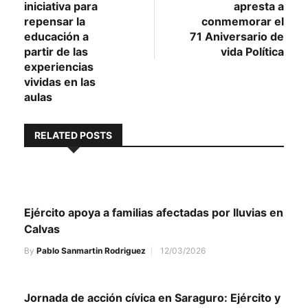
entradas
iniciativa para
apresta a
repensar la
conmemorar el
educación a
71 Aniversario de
partir de las
vida Política
experiencias
vividas en las
aulas
RELATED POSTS
Ejército apoya a familias afectadas por lluvias en
Calvas
By
Pablo Sanmartin Rodriguez
12/03/2026
Jornada de acción cívica en Saraguro: Ejército y