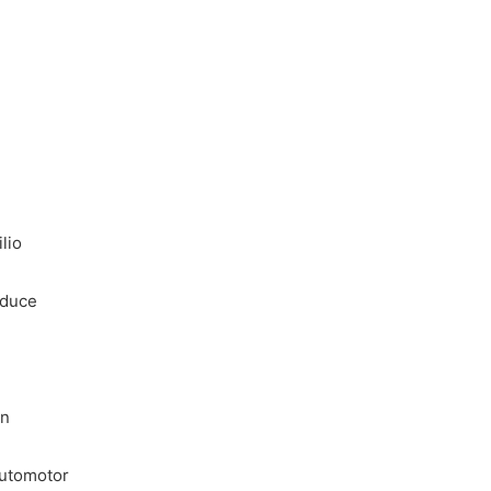
lio
nduce
ón
automotor