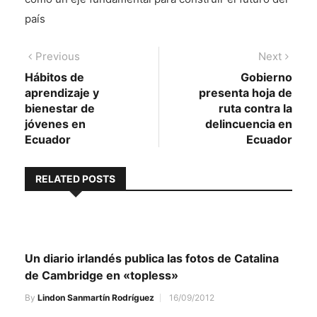
país
Navegación
Previous
Next
Previous
Next
post:
post:
Hábitos de
Gobierno
de
aprendizaje y
presenta hoja de
entradas
bienestar de
ruta contra la
jóvenes en
delincuencia en
Ecuador
Ecuador
RELATED POSTS
Un diario irlandés publica las fotos de Catalina
de Cambridge en «topless»
By
Lindon Sanmartín Rodríguez
16/09/2012