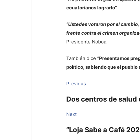
ecuatorianos lograrlo”.
“Ustedes votaron por el cambio,
frente contra el crimen organizad
Presidente Noboa.
También dice “
Presentamos pregu
político, sabiendo que el pueblo
Navegación
Previous
Previous
post:
de
Dos centros de salud
entradas
Next
Next
post:
“Loja Sabe a Café 2025