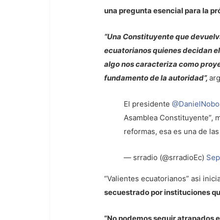
una pregunta esencial para la p
“Una Constituyente que devuelva 
ecuatorianos quienes decidan el
algo nos caracteriza como proyec
fundamento de la autoridad”,
ar
El presidente
@DanielNobo
Asamblea Constituyente”, má
reformas, esa es una de la
— srradio (@srradioEc)
Sep
“Valientes ecuatorianos” asi inici
secuestrado por instituciones qu
“No podemos seguir atrapados en 