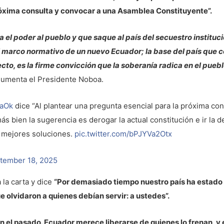
róxima consulta y convocar a una Asamblea Constituyente”.
el poder al pueblo y que saque al país del secuestro institucio
 marco normativo de un nuevo Ecuador; la base del país que c
to, es la firme convicción que la soberanía radica en el puebl
gumenta el Presidente Noboa.
aOk
dice “Al plantear una pregunta esencial para la próxima con
s bien la sugerencia es derogar la actual constitución e ir la 
s mejores soluciones.
pic.twitter.com/bPJYVa2Otx
tember 18, 2025
a la carta y dice
“Por demasiado tiempo nuestro país ha estado
e olvidaron a quienes debían servir: a ustedes”.
el pasado. Ecuador merece liberarse de quienes lo frenan, y e