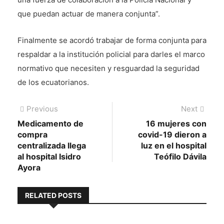
que puedan actuar de manera conjunta”.
Finalmente se acordó trabajar de forma conjunta para
respaldar a la institución policial para darles el marco
normativo que necesiten y resguardad la seguridad
de los ecuatorianos.
Navegación
Previous
Next
Previous
Next
post:
post:
Medicamento de
16 mujeres con
de
compra
covid-19 dieron a
entradas
centralizada llega
luz en el hospital
al hospital Isidro
Teófilo Dávila
Ayora
RELATED POSTS