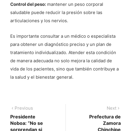
Control del peso:
mantener un peso corporal
saludable puede reducir la presión sobre las
articulaciones y los nervios.
Es importante consultar a un médico o especialista
para obtener un diagnóstico preciso y un plan de
tratamiento individualizado. Atender esta condición
de manera adecuada no solo mejora la calidad de
vida de los pacientes, sino que también contribuye a
la salud y el bienestar general.
Navegación
Previous
Next
Previous
Next
post:
post:
Presidente
Prefectura de
de
Noboa: “No se
Zamora
entradas
sorprendan si
Chinchipe