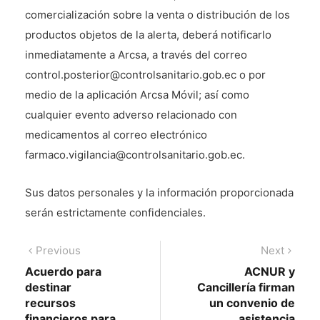
comercialización sobre la venta o distribución de los
productos objetos de la alerta, deberá notificarlo
inmediatamente a Arcsa, a través del correo
control.posterior@controlsanitario.gob.ec o por
medio de la aplicación Arcsa Móvil; así como
cualquier evento adverso relacionado con
medicamentos al correo electrónico
farmaco.vigilancia@controlsanitario.gob.ec.
Sus datos personales y la información proporcionada
serán estrictamente confidenciales.
Navegación
Previous
Next
Previous
Next
post:
post:
Acuerdo para
ACNUR y
de
destinar
Cancillería firman
entradas
recursos
un convenio de
financieros para
asistencia