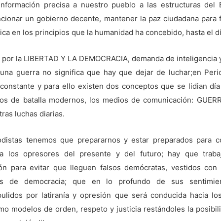
información precisa a nuestro pueblo a las estructuras del E
ncionar un gobierno decente, mantener la paz ciudadana para f
ica en los principios que la humanidad ha concebido, hasta el d
la por la LIBERTAD Y LA DEMOCRACIA, demanda de inteligencia y
 una guerra no significa que hay que dejar de luchar;en Peri
constante y para ello existen dos conceptos que se lidian día
os de batalla modernos, los medios de comunicación: GUER
ras luchas diarias.
odistas tenemos que prepararnos y estar preparados para c
 a los opresores del presente y del futuro; hay que traba
ón para evitar que lleguen falsos demócratas, vestidos con
os de democracia; que en lo profundo de sus sentimie
ulidos por latiranía y opresión que será conducida hacia lo
mo modelos de orden, respeto y justicia restándoles la posibil