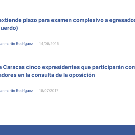
extiende plazo para examen complexivo a egresados
cuerdo)
Sanmartín Rodríguez
14/05/2015
a Caracas cinco expresidentes que participarán co
dores en la consulta de la oposición
Sanmartín Rodríguez
15/07/2017