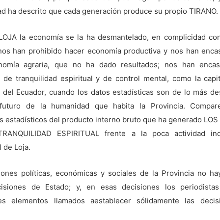
d ha descrito que cada generación produce su propio TIRANO.
LOJA la economía se la ha desmantelado, en complicidad con
; nos han prohibido hacer economía productiva y nos han encas
omía agraria, que no ha dado resultados; nos han encas
e tranquilidad espiritual y de control mental, como la capit
el Ecuador, cuando los datos estadísticas son de lo más de
 futuro de la humanidad que habita la Provincia. Compar
 estadísticos del producto interno bruto que ha generado L
RANQUILIDAD ESPIRITUAL frente a la poca actividad indu
 de Loja.
iones políticas, económicas y sociales de la Provincia no ha
isiones de Estado; y, en esas decisiones los periodista
les elementos llamados aestablecer sólidamente las deci