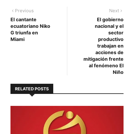
Navegación
Previous
Next
Previous
Next
post:
post:
El cantante
El gobierno
de
ecuatoriano Niko
nacional y el
entradas
G triunfa en
sector
Miami
productivo
trabajan en
acciones de
mitigación frente
al fenómeno El
Niño
RELATED POSTS