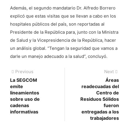
Además, el segundo mandatario Dr. Alfredo Borrero
explicó que estas visitas que se llevan a cabo en los
hospitales públicos del país, son reportadas al
Presidente de la República para, junto con la Ministra
de Salud y la Vicepresidencia de la República, hacer
un análisis global. “Tengan la seguridad que vamos a
darle un manejo adecuado a la salud”, concluyó.
Navegación
Previous
Next
Previous
Next
post:
post:
La SEGCOM
Áreas
de
emite
readecuadas del
entradas
lineamientos
Centro de
sobre uso de
Residuos Sólidos
cadenas
fueron
informativas
entregadas a los
trabajadores