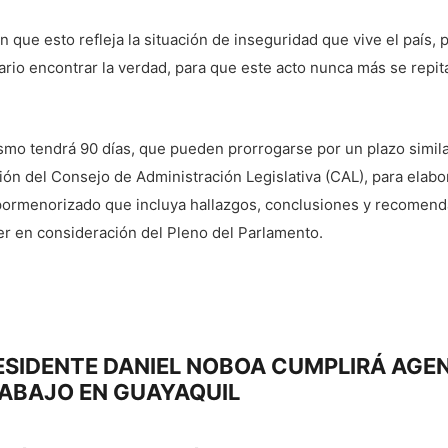
 que esto refleja la situación de inseguridad que vive el país, p
rio encontrar la verdad, para que este acto nunca más se repit
smo tendrá 90 días, que pueden prorrogarse por un plazo simila
ión del Consejo de Administración Legislativa (CAL), para elabo
pormenorizado que incluya hallazgos, conclusiones y recomend
er en consideración del Pleno del Parlamento.
gación
Previous
ESIDENTE DANIEL NOBOA CUMPLIRÁ AGE
post:
RABAJO EN GUAYAQUIL
adas