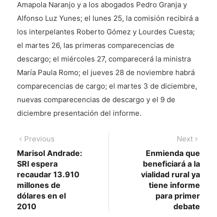
Amapola Naranjo y a los abogados Pedro Granja y
Alfonso Luz Yunes; el lunes 25, la comisión recibirá a
los interpelantes Roberto Gómez y Lourdes Cuesta;
el martes 26, las primeras comparecencias de
descargo; el miércoles 27, comparecerá la ministra
María Paula Romo; el jueves 28 de noviembre habrá
comparecencias de cargo; el martes 3 de diciembre,
nuevas comparecencias de descargo y el 9 de
diciembre presentación del informe.
Navegación
Previous
Next
Previous
Next
post:
post:
Marisol Andrade:
Enmienda que
de
SRI espera
beneficiará a la
entradas
recaudar 13.910
vialidad rural ya
millones de
tiene informe
dólares en el
para primer
2010
debate