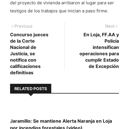
del proyecto de vivienda arribaron al lugar para ser
testigos de los trabajos que inician a paso firme.
Navegación
Previous
Next
Previous
Next
post:
post:
Concurso jueces
En Loja, FF.AA y
de
de la Corte
Policía
entradas
Nacional de
intensifican
Justicia, se
operaciones para
notifica con
cumplir Estado
calificaciones
de Excepción
definitivas
RELATED POSTS
Jaramillo: Se mantiene Alerta Naranja en Loja
por incendios forestales (video)