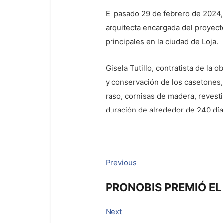
El pasado 29 de febrero de 2024, s
arquitecta encargada del proyecto,
principales en la ciudad de Loja.
Gisela Tutillo, contratista de la 
y conservación de los casetones, 
raso, cornisas de madera, revesti
duración de alrededor de 240 día
Navegación
Previous
Previous
post:
de
PRONOBIS PREMIÓ E
entradas
Next
Next