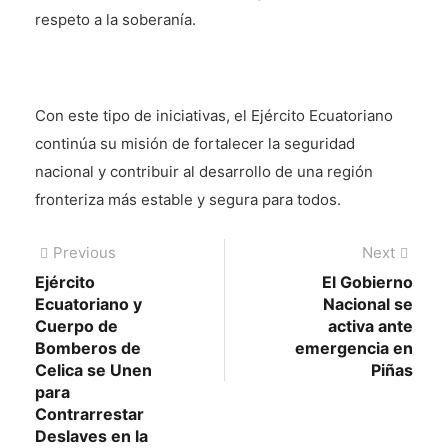
respeto a la soberanía.
Con este tipo de iniciativas, el Ejército Ecuatoriano
continúa su misión de fortalecer la seguridad
nacional y contribuir al desarrollo de una región
fronteriza más estable y segura para todos.
Navegación
Previous
Next
Previous
Next
post:
post:
Ejército
El Gobierno
de
Ecuatoriano y
Nacional se
entradas
Cuerpo de
activa ante
Bomberos de
emergencia en
Celica se Unen
Piñas
para
Contrarrestar
Deslaves en la