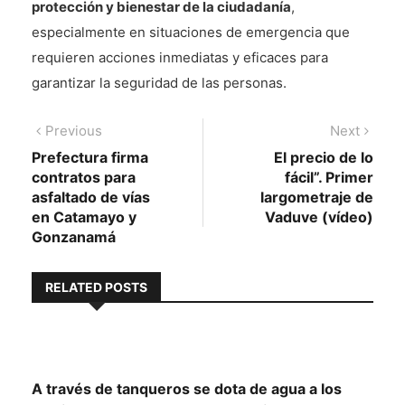
protección y bienestar de la ciudadanía
,
especialmente en situaciones de emergencia que
requieren acciones inmediatas y eficaces para
garantizar la seguridad de las personas.
Navegación
Previous
Next
Previous
Next
post:
post:
Prefectura firma
El precio de lo
de
contratos para
fácil”. Primer
entradas
asfaltado de vías
largometraje de
en Catamayo y
Vaduve (vídeo)
Gonzanamá
RELATED POSTS
A través de tanqueros se dota de agua a los