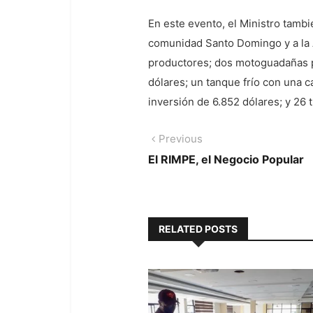
En este evento, el Ministro tamb
comunidad Santo Domingo y a la 
productores; dos motoguadañas p
dólares; un tanque frío con una 
inversión de 6.852 dólares; y 26 
Navegación
Previous
Previous
post:
El RIMPE, el Negocio Popular
de
entradas
RELATED POSTS