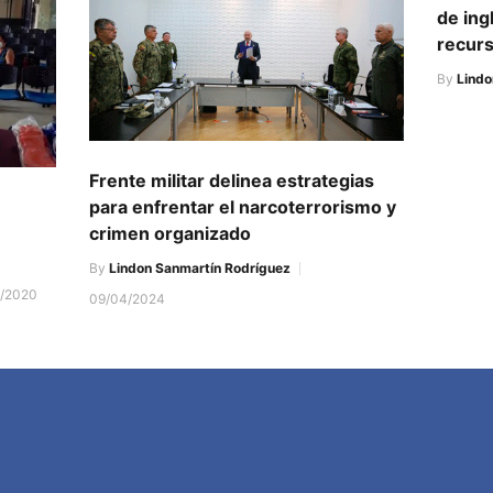
de ing
recur
By
Lindo
Frente militar delinea estrategias
para enfrentar el narcoterrorismo y
e
crimen organizado
By
Lindon Sanmartín Rodríguez
5/2020
09/04/2024