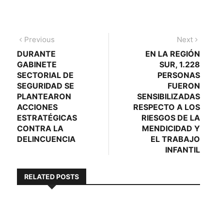
Navegación
Previous
Next
Previous
Next
post:
post:
DURANTE
EN LA REGIÓN
de
GABINETE
SUR, 1.228
entradas
SECTORIAL DE
PERSONAS
SEGURIDAD SE
FUERON
PLANTEARON
SENSIBILIZADAS
ACCIONES
RESPECTO A LOS
ESTRATÉGICAS
RIESGOS DE LA
CONTRA LA
MENDICIDAD Y
DELINCUENCIA
EL TRABAJO
INFANTIL
RELATED POSTS