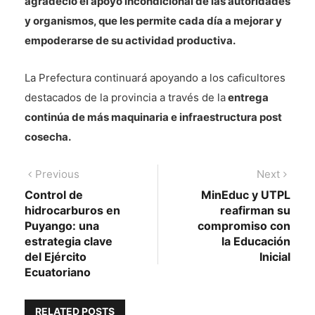
agradeció el apoyo incondicional de las autoridades
y organismos, que les permite cada día a mejorar y
empoderarse de su actividad productiva.
La Prefectura continuará apoyando a los caficultores
destacados de la provincia a través de la
entrega
continúa de más maquinaria e infraestructura post
cosecha.
Navegación
Previous
Next
Previous
Next
post:
post:
Control de
MinEduc y UTPL
de
hidrocarburos en
reafirman su
entradas
Puyango: una
compromiso con
estrategia clave
la Educación
del Ejército
Inicial
Ecuatoriano
RELATED POSTS