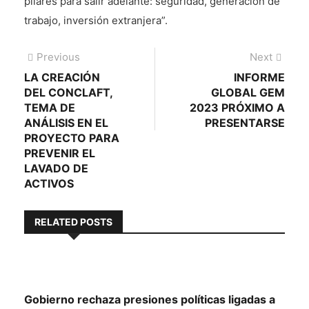
pilares para salir adelante: seguridad, generación de
trabajo, inversión extranjera”.
Navegación
Previous
Next
Previous
Next
post:
post:
LA CREACIÓN
INFORME
de
DEL CONCLAFT,
GLOBAL GEM
entradas
TEMA DE
2023 PRÓXIMO A
ANÁLISIS EN EL
PRESENTARSE
PROYECTO PARA
PREVENIR EL
LAVADO DE
ACTIVOS
RELATED POSTS
Gobierno rechaza presiones políticas ligadas a