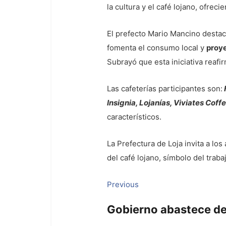
la cultura y el café lojano, ofrec
El prefecto Mario Mancino destac
fomenta el consumo local y
proye
Subrayó que esta iniciativa reafi
Las cafeterías participantes son:
Insignia, Lojanías, Viviates Coff
característicos.
La Prefectura de Loja invita a los
del café lojano, símbolo del trabaj
Navegación
Previous
Previous
post:
de
Gobierno abastece d
entradas