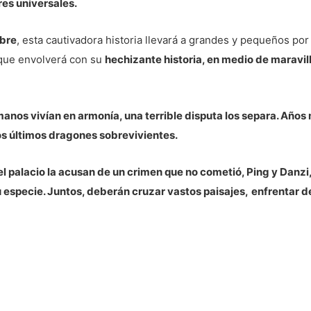
res universales.
mbre
, esta cautivadora historia llevará a grandes y pequeños por
que envolverá con su
hechizante historia, en medio de maravil
anos vivían en armonía, una terrible disputa los separa. Años 
los últimos dragones sobrevivientes.
el palacio la acusan de un crimen que no cometió, Ping y Dan
u especie. Juntos, deberán cruzar vastos paisajes,
enfrentar d