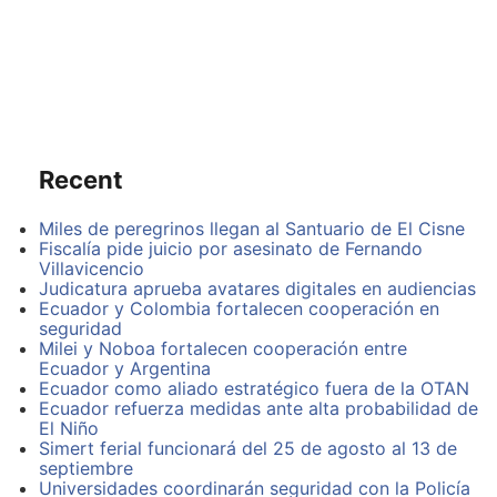
movimiento Acción Social y Solidaria (MASS), VIVE,
Democracia Si y otras.
Paco Moncayo hizo su arribo a las 10:00, luego de 15
minutos se instaló la convención que inició con la
intervención de Enrique Ayala Mora, quien destacó la
trayectoria de Moncayo e invitó a los presentes a
derrotar a Rafael Correa y a la oligarquía.
Recent
“La diversidad es nuestra, precisamente porque no
Miles de peregrinos llegan al Santuario de El Cisne
pensamos igual nos hace fuertes, cediendo
Fiscalía pide juicio por asesinato de Fernando
posiciones, en paz, sin presiones ni sándwiches“,
Villavicencio
subrayó Ayala Mora.
Judicatura aprueba avatares digitales en audiencias
Ecuador y Colombia fortalecen cooperación en
Pablo Serrano del Frente Unitario de Trabajadores
seguridad
(FUT) fue el encargado de proponer en la convención
Milei y Noboa fortalecen cooperación entre
la postulación de Paco Moncayo para presidente de la
Ecuador y Argentina
Republica.
Ecuador como aliado estratégico fuera de la OTAN
Ecuador refuerza medidas ante alta probabilidad de
“Las organizaciones sociales expresamos nuestro
El Niño
apoyo incondicional a Paco Moncayo, el compromiso
Simert ferial funcionará del 25 de agosto al 13 de
está hecho y construiremos con todos está
septiembre
candidatura, no haremos el juego al correismo ni a la
Universidades coordinarán seguridad con la Policía