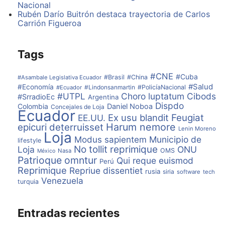
derecha”, puntualizó.
Nacional
Rubén Darío Buitrón destaca trayectoria de Carlos
Carrión Figueroa
Tags
#CNE
#Cuba
#Brasil
#China
#Asambale Legislativa Ecuador
#Salud
#Economía
#Lindonsanmartin
#PolicíaNacional
#Ecuador
#UTPL
Choro luptatum
Cibods
#SrradioEc
Argentina
Dispdo
Colombia
Daniel Noboa
Concejales de Loja
Ecuador
Ex usu blandit
Feugiat
EE.UU.
Harum nemore
epicuri deterruisset
Lenin Moreno
Loja
Modus sapientem
Municipio de
lifestyle
No tollit reprimique
Loja
ONU
OMS
Nasa
México
Patrioque omntur
Qui reque euismod
Perú
Reprimique
Repriue dissentiet
rusia
siria
software
tech
Venezuela
turquia
Entradas recientes