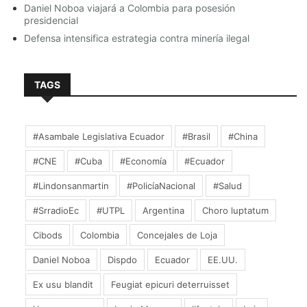
Daniel Noboa viajará a Colombia para posesión
summo impedit reprehendunt, dolorem delicatissimi
presidencial
vim te.
Defensa intensifica estrategia contra minería ilegal
TAGS
#Asambale Legislativa Ecuador
#Brasil
#China
#CNE
#Cuba
#Economía
#Ecuador
#Lindonsanmartin
#PolicíaNacional
#Salud
#SrradioEc
#UTPL
Argentina
Choro luptatum
Cibods
Colombia
Concejales de Loja
Daniel Noboa
Dispdo
Ecuador
EE.UU.
Ex usu blandit
Feugiat epicuri deterruisset