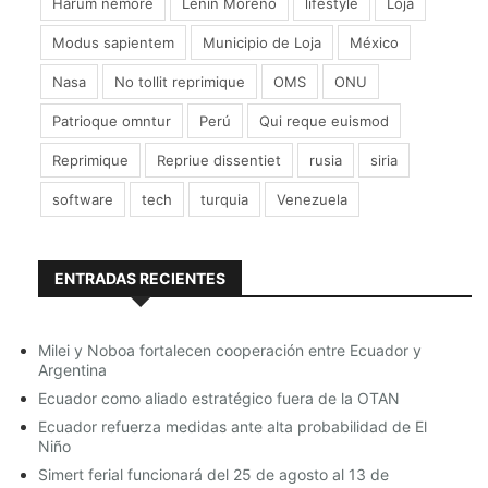
Harum nemore
Lenin Moreno
lifestyle
Loja
Modus sapientem
Municipio de Loja
México
Nasa
No tollit reprimique
OMS
ONU
Patrioque omntur
Perú
Qui reque euismod
Reprimique
Repriue dissentiet
rusia
siria
software
tech
turquia
Venezuela
ENTRADAS RECIENTES
Milei y Noboa fortalecen cooperación entre Ecuador y
Argentina
Ecuador como aliado estratégico fuera de la OTAN
Ecuador refuerza medidas ante alta probabilidad de El
Niño
Simert ferial funcionará del 25 de agosto al 13 de