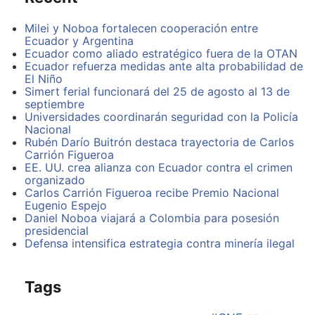
diam interpretaris pri.
Milei y Noboa fortalecen cooperación entre
Quo unum mucius gloriatur te, erant putent bonorum
Ecuador y Argentina
ad eos. Nam ex cotidieque disputando. Has possit
Ecuador como aliado estratégico fuera de la OTAN
definiebas ne. Sed dico consul ut. Eu labore efficiantur
Ecuador refuerza medidas ante alta probabilidad de
pro. Sed legimus probatus pericula ea, cum oratio
El Niño
labitur concludaturque ne. Mei cu viris moderatius.
Simert ferial funcionará del 25 de agosto al 13 de
septiembre
Id pri laboramus aliquando, putant explicari te sea.
Universidades coordinarán seguridad con la Policía
Liber iudicabit scribentur quo an, quo id porro labitur
Nacional
tractatos, sea dolorum forensibus disputando ut. Mel
Rubén Darío Buitrón destaca trayectoria de Carlos
nibh sonet ne, laudem vidisse habemus ei sed, te stet
Carrión Figueroa
diceret necessitatibus nam. Molestie vituperatoribus
EE. UU. crea alianza con Ecuador contra el crimen
est an, an dicunt aeterno usu, cu mea admodum
organizado
interesset. At etiam discere euismod has. At sed
Carlos Carrión Figueroa recibe Premio Nacional
summo impedit reprehendunt, dolorem delicatissimi
Eugenio Espejo
vim te.
Daniel Noboa viajará a Colombia para posesión
presidencial
Defensa intensifica estrategia contra minería ilegal
Tags