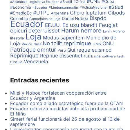
#CNE
#Cuba
#Brasil
#China
#Asambale Legislativa Ecuador
#Salud
#Economía
#Lindonsanmartin
#PolicíaNacional
#Ecuador
#UTPL
Choro luptatum
Cibods
#SrradioEc
Argentina
Dispdo
Colombia
Daniel Noboa
Concejales de Loja
Ecuador
Ex usu blandit
Feugiat
EE.UU.
Harum nemore
epicuri deterruisset
Lenin Moreno
Loja
Modus sapientem
Municipio de
lifestyle
No tollit reprimique
Loja
ONU
OMS
Nasa
México
Patrioque omntur
Qui reque euismod
Perú
Reprimique
Repriue dissentiet
rusia
siria
software
tech
Venezuela
turquia
Entradas recientes
Milei y Noboa fortalecen cooperación entre
Ecuador y Argentina
Ecuador como aliado estratégico fuera de la OTAN
Ecuador refuerza medidas ante alta probabilidad de
El Niño
Simert ferial funcionará del 25 de agosto al 13 de
septiembre
Universidades coordinarán seguridad con la Policía