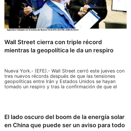
Wall Street cierra con triple récord
mientras la geopolítica le da un respiro
Nueva York.- (EFE).- Wall Street cerró este jueves con
tres nuevos récords después de que las tensiones
geopolíticas entre Irán y Estados Unidos se hayan
tomado un respiro y tras la confirmación de que el
viceprimer ministro chino, Liu He, acudirá a
Washington la próxima semana para firmar la primera
fase del acuerdo comercial.
Al cierre de la sesión en la Bolsa de Nueva York, el
El lado oscuro del boom de la energía solar
Dow Jones de Industriales subió un 0,76 % o 218,07
en China que puede ser un aviso para todo
puntos, hasta un máximo histórico de los 28.963,43
enteros; y el S&P 500 avanzó un 0,67 % o 21,65