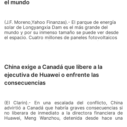
el mundo
puntos, hasta 3.274,70.
El índice del mercado compuesto Nasdaq, que
aglutina a importantes empresas tecnológicas,
(J.F. Moreno,Yahoo Finanzas).- El parque de energía
progresó un 0,81 % o 74,18 puntos, hasta los 9.203,43.
solar de Longyangxia Dam es el más grande del
mundo y por su inmenso tamaño se puede ver desde
el espacio. Cuatro millones de paneles fotovoltaicos
Todos los sectores cerraron en terreno positivo, con
abarcan una extensión cercana a los 30 kilómetros
especial empuje del tecnológico (1,13 %), el financiero
cuadrados y alimentan cerca de 200.000 viviendas en
(0,77 %), el energético (0,76 %) y el de productos
la meseta del Tíbet.
esenciales (0,73 %).
China exige a Canadá que libere a la
Los inversores han recibido con ánimo la confirmación
de que el viceprimer ministro chino, Liu He, volará
ejecutiva de Huawei o enfrente las
hasta Estados Unidos para sellar lo anunciado el
pasado diciembre y culminar la fase uno del acuerdo
consecuencias
comercial entre ambas potencias.
Además, también han tranquilizado al Dow las
(El Clarin).- En una escalada del conflicto, China
palabras del presidente de Estados Unidos, Donald
advirtió a Canadá que habría graves consecuencias si
Trump, a primera hora de la mañana.
no liberara de inmediato a la directora financiera de
Huawei, Meng Wanzhou, detenida desde hace una
Trump afirmó que no creía que el accidente de una
semana por pedido de Estados Unidos, y calificando